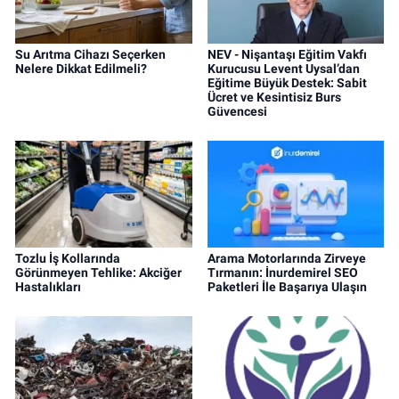
Su Arıtma Cihazı Seçerken
NEV - Nişantaşı Eğitim Vakfı
Nelere Dikkat Edilmeli?
Kurucusu Levent Uysal’dan
Eğitime Büyük Destek: Sabit
Ücret ve Kesintisiz Burs
Güvencesi
Tozlu İş Kollarında
Arama Motorlarında Zirveye
Görünmeyen Tehlike: Akciğer
Tırmanın: İnurdemirel SEO
Hastalıkları
Paketleri İle Başarıya Ulaşın