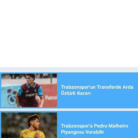
Trabzonspor'un Transferde Arda
Öztürk Kararı
Trabzonspor'a Pedro Malheiro
Piyangosu Vurabilir