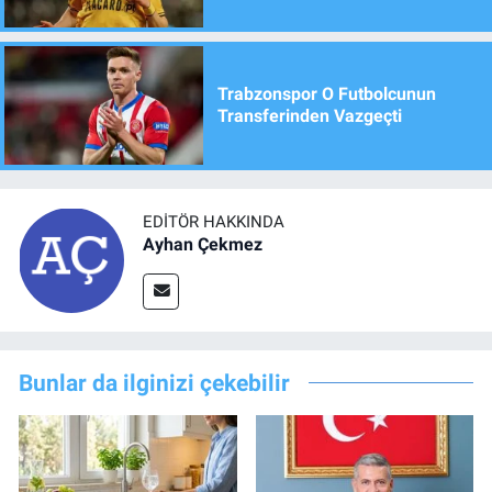
Trabzonspor O Futbolcunun
Transferinden Vazgeçti
EDITÖR HAKKINDA
Ayhan Çekmez
Bunlar da ilginizi çekebilir