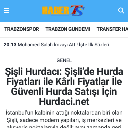
TRABZONSPOR
Hava Durumu
TRABZONSPOR
TRABZON GUNDEMI
TRANSFER HA
TRABZON GUNDEMI
Trafik Durumu
20:13
Mohamed Salah İmzayı Attı! İşte İlk Sözleri..
GÜNDEM
Süper Lig Puan Durumu ve Fikstür
GENEL
TRANSFER HABERLERI
Tüm Manşetler
Şişli Hurdacı: Şişli’de Hurda
Fiyatları ile Kârlı Fiyatlar İle
KULİS MEYDANI
Son Dakika Haberleri
Güvenli Hurda Satışı İçin
1461 TRABZON
Haber Arşivi
Hurdaci.net
FUTBOL
İstanbul’un kalbinin attığı noktalardan biri olan
Şişli, sadece modern yapıları, iş merkezleri ve
ALT LIGLER
alışveriş noktalarıyla değil; aynı zamanda geri