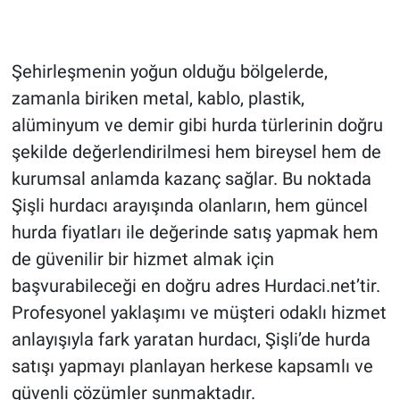
HABERDE İNSAN
Şehirleşmenin yoğun olduğu bölgelerde,
POLİTİKA
zamanla biriken metal, kablo, plastik,
alüminyum ve demir gibi hurda türlerinin doğru
SPOR
şekilde değerlendirilmesi hem bireysel hem de
kurumsal anlamda kazanç sağlar. Bu noktada
MAGAZİN
Şişli hurdacı arayışında olanların, hem güncel
Bilim, Teknoloji
hurda fiyatları ile değerinde satış yapmak hem
de güvenilir bir hizmet almak için
başvurabileceği en doğru adres Hurdaci.net’tir.
Profesyonel yaklaşımı ve müşteri odaklı hizmet
anlayışıyla fark yaratan hurdacı, Şişli’de hurda
satışı yapmayı planlayan herkese kapsamlı ve
güvenli çözümler sunmaktadır.