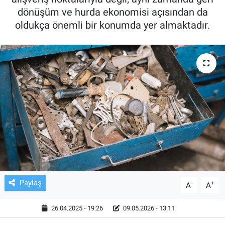
dönüşüm ve hurda ekonomisi açısından da
TV VE SİNEMA
oldukça önemli bir konumda yer almaktadır.
BASKETBOL
SAĞLIK
GENEL
KÜLTÜR SANAT
ASAYİŞ
EKONOMİ
Paylaş
-
+
A
A
EĞİTİM
26.04.2025 - 19:26
09.05.2026 - 13:11
ÇEVRE