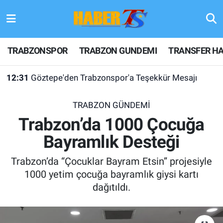
TRABZONSPOR
Hava Durumu
TRABZONSPOR
TRABZON GUNDEMI
TRANSFER HA
TRABZON GUNDEMI
Trafik Durumu
12:31
Göztepe'den Trabzonspor'a Teşekkür Mesajı
GÜNDEM
Süper Lig Puan Durumu ve Fikstür
TRABZON GÜNDEMİ
TRANSFER HABERLERI
Tüm Manşetler
Trabzon’da 1000 Çocuğa
Bayramlık Desteği
KULİS MEYDANI
Son Dakika Haberleri
Trabzon’da “Çocuklar Bayram Etsin” projesiyle
1461 TRABZON
Haber Arşivi
1000 yetim çocuğa bayramlık giysi kartı
dağıtıldı.
FUTBOL
ALT LIGLER