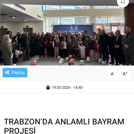
TV VE SİNEMA
BASKETBOL
SAĞLIK
GENEL
KÜLTÜR SANAT
Paylaş
-
+
A
A
ASAYİŞ
19.03.2026 - 14:40
EKONOMİ
EĞİTİM
TRABZON’DA ANLAMLI BAYRAM
PROJESİ
ÇEVRE