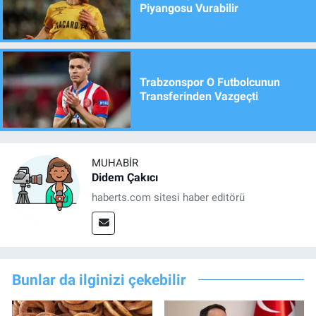
Piyangosu Vurabilir
Trabzonspor O Futbolcunun
Transferinden Vazgeçti
MUHABIR
Didem Çakıcı
haberts.com sitesi haber editörü
Bunlar da ilginizi çekebilir