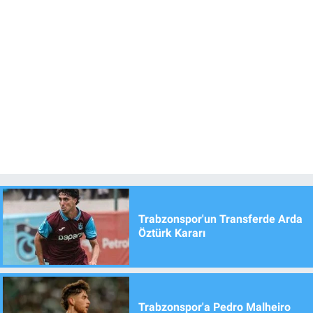
Trabzonspor'un Transferde Arda
Öztürk Kararı
Trabzonspor'a Pedro Malheiro