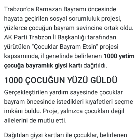
Trabzon’da Ramazan Bayramı öncesinde
HABERDE İNSAN
hayata geçirilen sosyal sorumluluk projesi,
yüzlerce çocuğun bayram sevincine ortak oldu.
POLİTİKA
AK Parti Trabzon İl Başkanlığı tarafından
yürütülen “Çocuklar Bayram Etsin” projesi
SPOR
kapsamında, il genelinde belirlenen
1000 yetim
MAGAZİN
çocuğa bayramlık giysi kartı
dağıtıldı.
1000 ÇOCUĞUN YÜZÜ GÜLDÜ
Bilim, Teknoloji
Gerçekleştirilen yardım sayesinde çocuklar
bayram öncesinde istedikleri kıyafetleri seçme
imkânı buldu. Proje, yalnızca çocukları değil
ailelerini de mutlu etti.
Dağıtılan giysi kartları ile çocuklar, belirlenen