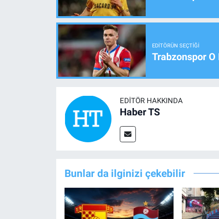
EDITÖRÜN SEÇTIĞI
Trabzonspor O 
EDITÖR HAKKINDA
Haber TS
Bunlar da ilginizi çekebilir