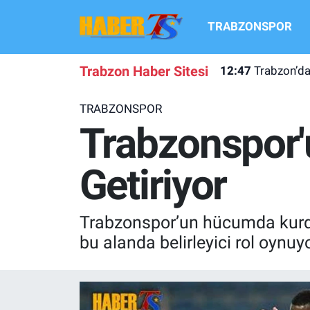
TRABZONSPOR
TRABZONSPOR
Hava Durumu
Trabzon Haber Sitesi
12:47
Trabzon’dan
TRABZON GUNDEMI
Trafik Durumu
TRABZONSPOR
GÜNDEM
Süper Lig Puan Durumu ve Fikstür
Trabzonspor
TRANSFER HABERLERI
Tüm Manşetler
Getiriyor
KULİS MEYDANI
Son Dakika Haberleri
Trabzonspor’un hücumda kurduğ
1461 TRABZON
Haber Arşivi
bu alanda belirleyici rol oynuyo
FUTBOL
ALT LIGLER