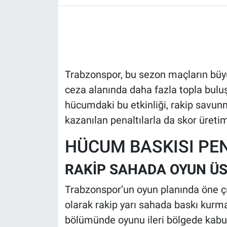
HABERDE İNSAN
POLİTİKA
Trabzonspor, bu sezon maçların büy
SPOR
ceza alanında daha fazla topla buluş
MAGAZİN
hücumdaki bu etkinliği, rakip savunm
kazanılan penaltılarla da skor üretim
Bilim, Teknoloji
HÜCUM BASKISI PEN
RAKİP SAHADA OYUN Ü
Trabzonspor’un oyun planında öne çı
olarak rakip yarı sahada baskı kurma
bölümünde oyunu ileri bölgede kabu