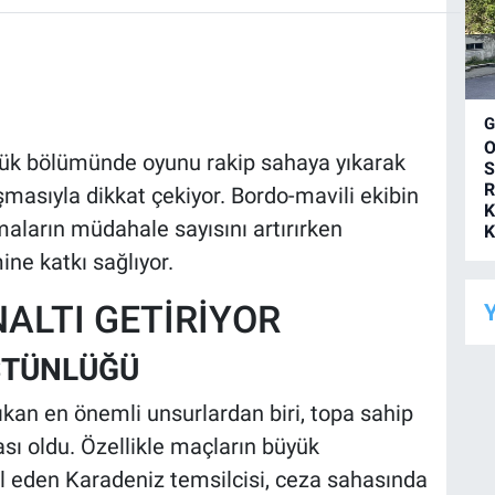
O
ük bölümünde oyunu rakip sahaya yıkarak
S
R
masıyla dikkat çekiyor. Bordo-mavili ekibin
K
aların müdahale sayısını artırırken
K
ine katkı sağlıyor.
ALTI GETİRİYOR
Y
STÜNLÜĞÜ
kan en önemli unsurlardan biri, topa sahip
sı oldu. Özellikle maçların büyük
l eden Karadeniz temsilcisi, ceza sahasında