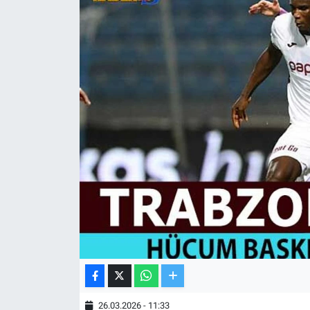
TV VE SİNEMA
BASKETBOL
SAĞLIK
GENEL
KÜLTÜR SANAT
ASAYİŞ
EKONOMİ
EĞİTİM
26.03.2026 - 11:33
ÇEVRE