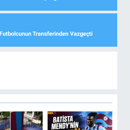
Futbolcunun Transferinden Vazgeçti