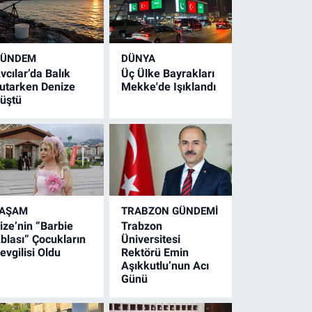
GÜNDEM
DÜNYA
vcılar’da Balık
Üç Ülke Bayrakları
utarken Denize
Mekke'de Işıklandı
üştü
YAŞAM
TRABZON GÜNDEMİ
ize’nin “Barbie
Trabzon
blası” Çocukların
Üniversitesi
evgilisi Oldu
Rektörü Emin
Aşıkkutlu’nun Acı
Günü