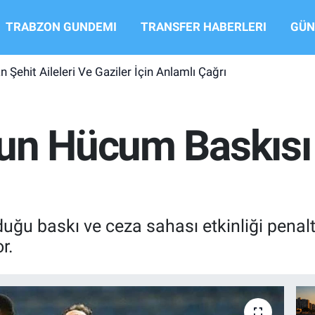
TRABZON GUNDEMI
TRANSFER HABERLERI
GÜN
 Şehit Aileleri Ve Gaziler İçin Anlamlı Çağrı
'un Hücum Baskısı
u baskı ve ceza sahası etkinliği penaltı
r.