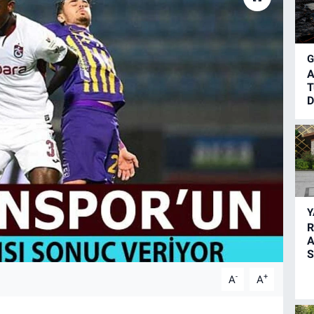
A
T
D
R
A
S
-
+
A
A