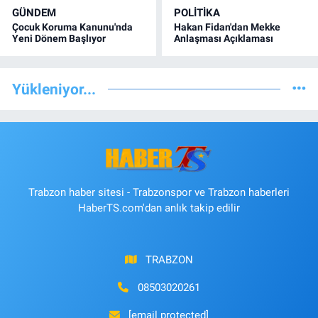
GÜNDEM
POLİTİKA
Çocuk Koruma Kanunu'nda
Hakan Fidan'dan Mekke
Yeni Dönem Başlıyor
Anlaşması Açıklaması
Yükleniyor...
Trabzon haber sitesi - Trabzonspor ve Trabzon haberleri
HaberTS.com'dan anlık takip edilir
TRABZON
08503020261
[email protected]