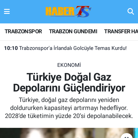
TRABZONSPOR
Hava Durumu
TRABZONSPOR
TRABZON GUNDEMI
TRANSFER HA
TRABZON GUNDEMI
Trafik Durumu
10:10
Trabzonspor'a İrlandalı Golcüyle Temas Kurdu!
GÜNDEM
Süper Lig Puan Durumu ve Fikstür
EKONOMİ
TRANSFER HABERLERI
Tüm Manşetler
Türkiye Doğal Gaz
Depolarını Güçlendiriyor
KULİS MEYDANI
Son Dakika Haberleri
Türkiye, doğal gaz depolarını yeniden
1461 TRABZON
Haber Arşivi
doldururken kapasiteyi artırmayı hedefliyor.
2028’de tüketimin yüzde 20’si depolanabilecek.
FUTBOL
ALT LIGLER