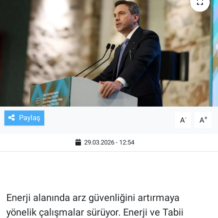
TV VE SİNEMA
BASKETBOL
SAĞLIK
GENEL
KÜLTÜR SANAT
Paylaş
-
+
A
A
ASAYİŞ
29.03.2026 - 12:54
EKONOMİ
EĞİTİM
Enerji alanında arz güvenliğini artırmaya
yönelik çalışmalar sürüyor. Enerji ve Tabii
ÇEVRE