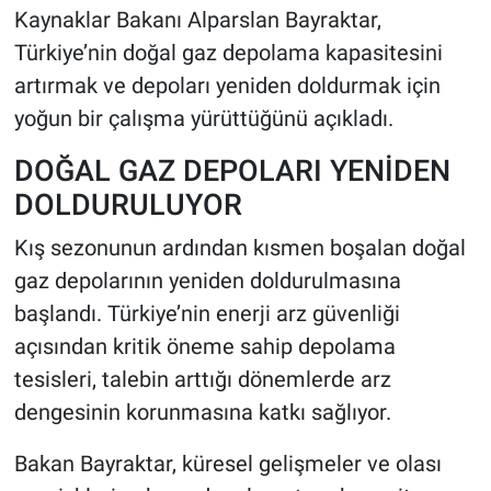
Kaynaklar Bakanı Alparslan Bayraktar,
Türkiye’nin doğal gaz depolama kapasitesini
HABERDE İNSAN
artırmak ve depoları yeniden doldurmak için
POLİTİKA
yoğun bir çalışma yürüttüğünü açıkladı.
SPOR
DOĞAL GAZ DEPOLARI YENİDEN
DOLDURULUYOR
MAGAZİN
Kış sezonunun ardından kısmen boşalan doğal
Bilim, Teknoloji
gaz depolarının yeniden doldurulmasına
başlandı. Türkiye’nin enerji arz güvenliği
açısından kritik öneme sahip depolama
tesisleri, talebin arttığı dönemlerde arz
dengesinin korunmasına katkı sağlıyor.
Bakan Bayraktar, küresel gelişmeler ve olası