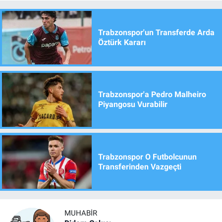
Trabzonspor'un Transferde Arda
Öztürk Kararı
Trabzonspor'a Pedro Malheiro
Piyangosu Vurabilir
Trabzonspor O Futbolcunun
Transferinden Vazgeçti
MUHABIR