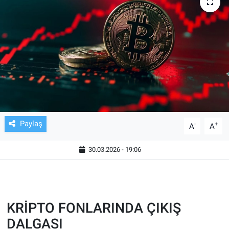
TV VE SİNEMA
BASKETBOL
SAĞLIK
GENEL
KÜLTÜR SANAT
Paylaş
-
+
A
A
ASAYİŞ
30.03.2026 - 19:06
EKONOMİ
EĞİTİM
KRİPTO FONLARINDA ÇIKIŞ
DALGASI
ÇEVRE