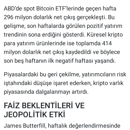
ABD’de spot Bitcoin ETF’lerinde geçen hafta
HABERDE İNSAN
296 milyon dolarlık net çıkış gerçekleşti. Bu
gelişme, son haftalarda görülen pozitif yatırım
POLİTİKA
trendinin sona erdiğini gösterdi. Küresel kripto
para yatırım ürünlerinde ise toplamda 414
SPOR
milyon dolarlık net çıkış kaydedildi ve böylece
MAGAZİN
son beş haftanın ilk negatif haftası yaşandı.
Bilim, Teknoloji
Piyasalardaki bu geri çekilme, yatırımcıların risk
iştahındaki düşüşe işaret ederken, kripto varlık
piyasasında dalgalanmayı artırdı.
FAİZ BEKLENTİLERİ VE
JEOPOLİTİK ETKİ
James Butterfill, haftalık değerlendirmesinde