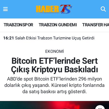
TRABZONSPOR
Hava Durumu
TRABZONSPOR
TRABZON GUNDEMI
TRANSFER HA
TRABZON GUNDEMI
Trafik Durumu
16:21
Salah Etkisi Trabzon Turizmine Uçuş Getirdi
GÜNDEM
Süper Lig Puan Durumu ve Fikstür
EKONOMİ
TRANSFER HABERLERI
Tüm Manşetler
Bitcoin ETF’lerinde Sert
Çıkış Kriptoyu Baskıladı
KULİS MEYDANI
Son Dakika Haberleri
ABD’de spot Bitcoin ETF’lerinden 296 milyon
1461 TRABZON
Haber Arşivi
dolarlık çıkış yaşandı. Küresel kripto fonlarında
da satış baskısı artış gösterdi.
FUTBOL
ALT LIGLER