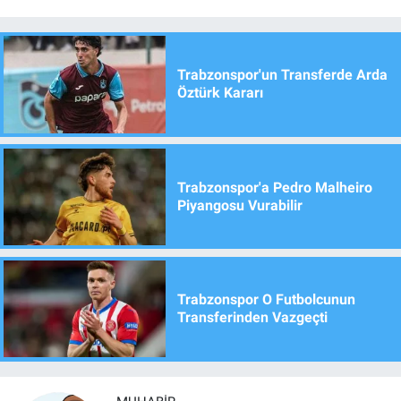
Trabzonspor'un Transferde Arda
Öztürk Kararı
Trabzonspor'a Pedro Malheiro
Piyangosu Vurabilir
Trabzonspor O Futbolcunun
Transferinden Vazgeçti