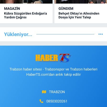
MAGAZİN
GÜNDEM
Kübra Süzgün’den Erdoğan’a
Behçet Oktay’ın Ailesinden
Yardım Çağrısı
Dosya İçin Yeni Talep
Yükleniyor...
Trabzon haber sitesi - Trabzonspor ve Trabzon haberleri
HaberTS.com'dan anlık takip edilir
TRABZON
08503020261