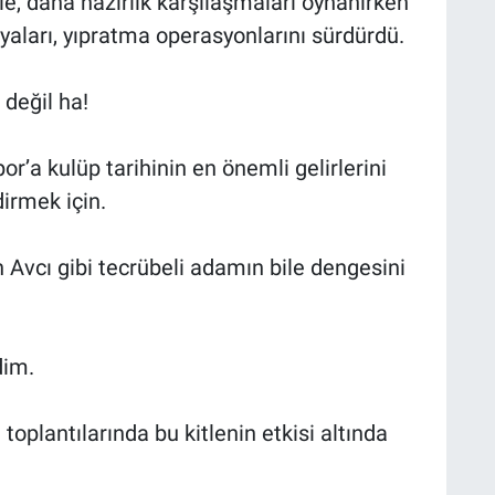
le, daha hazırlık karşılaşmaları oynanırken
aları, yıpratma operasyonlarını sürdürdü.
değil ha!
a kulüp tarihinin en önemli gelirlerini
irmek için.
 Avcı gibi tecrübeli adamın bile dengesini
dim.
oplantılarında bu kitlenin etkisi altında