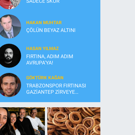
SADECE SKOR
HAKAN MUHTAR
ÇÖLÜN BEYAZ ALTINI
HASAN YILMAZ
FIRTINA, ADIM ADIM
AVRUPA'YA!
GÖKTÜRK KAĞAN
TRABZONSPOR FIRTINASI
GAZİANTEP ZİRVEYE
TUTUNDU