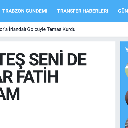
TRABZON GUNDEMI
TRANSFER HABERLERI
GÜN
r'a İrlandalı Golcüyle Temas Kurdu!
TEŞ SENİ DE
R FATİH
AM