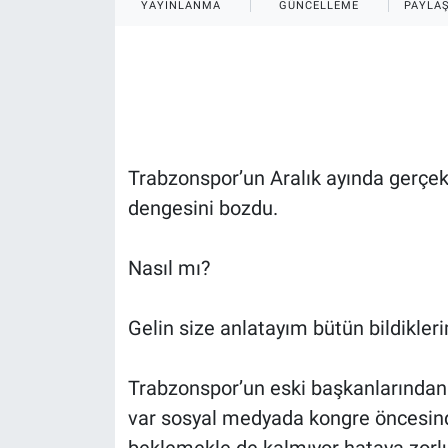
YAYINLANMA
GÜNCELLEME
PAYLA
HABERDE İNSAN
POLİTİKA
SPOR
Trabzonspor’un Aralık ayında gerçek
MAGAZİN
dengesini bozdu.
Bilim, Teknoloji
Nasıl mı?
Gelin size anlatayım bütün bildikleri
Trabzonspor’un eski başkanlarından 
var sosyal medyada kongre öncesinde
beklemekle de kalmıyor hataya zorlu