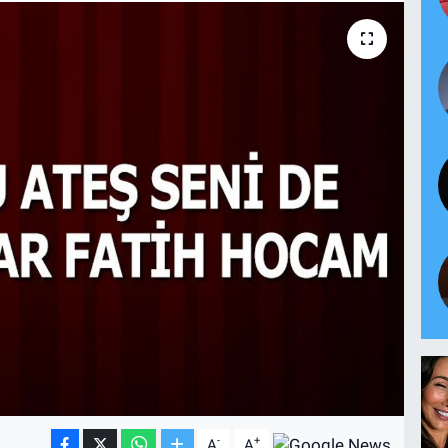
-
+
A
A