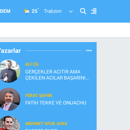
°
25
DEM
Trabzon
Yazarlar
ALI ÇİL
GERÇEKLER ACITIR AMA
ÇEKİLEN ACILAR BAŞARININ
TEMELİNİ İNŞA EDER
FERAT ŞAHİN
FATİH TEKKE VE ONUACHU
MEHMET UFUK AYAS