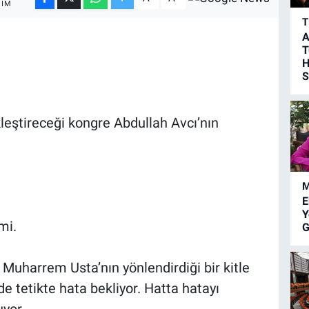
ŞIM
T
A
T
H
S
leştireceği kongre Abdullah Avcı’nın
M
E
Y
mi.
G
Muharrem Usta’nın yönlendirdiği bir kitle
 tetikte hata bekliyor. Hatta hatayı
yor.