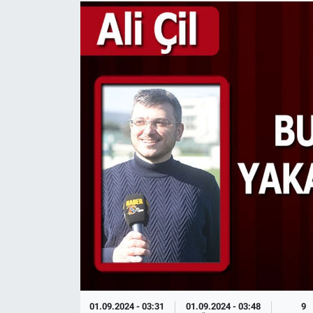
TV VE SİNEMA
BASKETBOL
SAĞLIK
GENEL
KÜLTÜR SANAT
ASAYİŞ
EKONOMİ
EĞİTİM
01.09.2024 - 03:31
01.09.2024 - 03:48
9
ÇEVRE