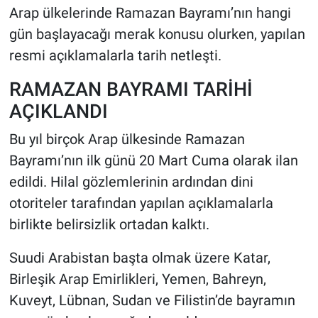
Arap ülkelerinde Ramazan Bayramı’nın hangi
gün başlayacağı merak konusu olurken, yapılan
HABERDE İNSAN
resmi açıklamalarla tarih netleşti.
POLİTİKA
RAMAZAN BAYRAMI TARİHİ
SPOR
AÇIKLANDI
Bu yıl birçok Arap ülkesinde Ramazan
MAGAZİN
Bayramı’nın ilk günü 20 Mart Cuma olarak ilan
Bilim, Teknoloji
edildi. Hilal gözlemlerinin ardından dini
otoriteler tarafından yapılan açıklamalarla
birlikte belirsizlik ortadan kalktı.
Suudi Arabistan başta olmak üzere Katar,
Birleşik Arap Emirlikleri, Yemen, Bahreyn,
Kuveyt, Lübnan, Sudan ve Filistin’de bayramın