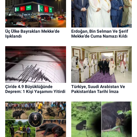
Üç Ülke Bayrakları Mekke'de
Erdoğan, Bin Selman Ve Şerif
Işıklandı
Mekke’de Cuma Namazı Kıldı
Çin'de 4.9 Büyüklüğünde
Türkiye, Suudi Arabistan Ve
Deprem: 1 Kişi Yaşamını Yitirdi
Pakistan'dan Tarihi İmza