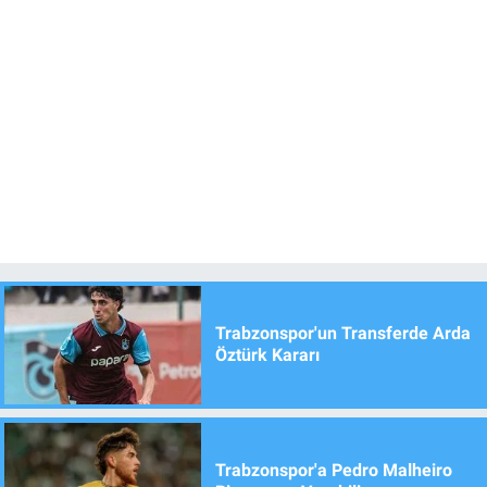
Trabzonspor'un Transferde Arda
Öztürk Kararı
Trabzonspor'a Pedro Malheiro