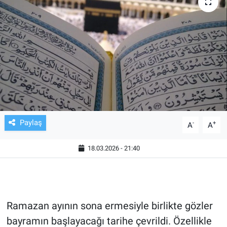
TV VE SİNEMA
BASKETBOL
SAĞLIK
GENEL
KÜLTÜR SANAT
Paylaş
-
+
A
A
ASAYİŞ
18.03.2026 - 21:40
EKONOMİ
EĞİTİM
Ramazan ayının sona ermesiyle birlikte gözler
bayramın başlayacağı tarihe çevrildi. Özellikle
ÇEVRE