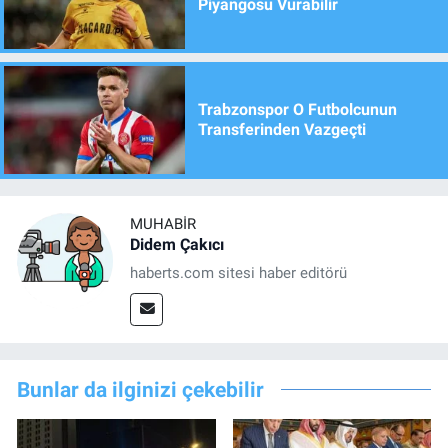
Piyangosu Vurabilir
Trabzonspor O Futbolcunun
Transferinden Vazgeçti
MUHABIR
Didem Çakıcı
haberts.com sitesi haber editörü
Bunlar da ilginizi çekebilir