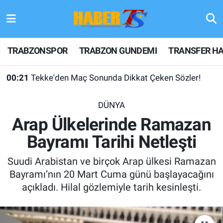
TRABZONSPOR
Hava Durumu
TRABZONSPOR
TRABZON GUNDEMI
TRANSFER HA
TRABZON GUNDEMI
Trafik Durumu
00:21
Tekke'den Maç Sonunda Dikkat Çeken Sözler!
GÜNDEM
Süper Lig Puan Durumu ve Fikstür
DÜNYA
TRANSFER HABERLERI
Tüm Manşetler
Arap Ülkelerinde Ramazan
Bayramı Tarihi Netleşti
KULİS MEYDANI
Son Dakika Haberleri
Suudi Arabistan ve birçok Arap ülkesi Ramazan
1461 TRABZON
Haber Arşivi
Bayramı’nın 20 Mart Cuma günü başlayacağını
açıkladı. Hilal gözlemiyle tarih kesinleşti.
FUTBOL
ALT LIGLER