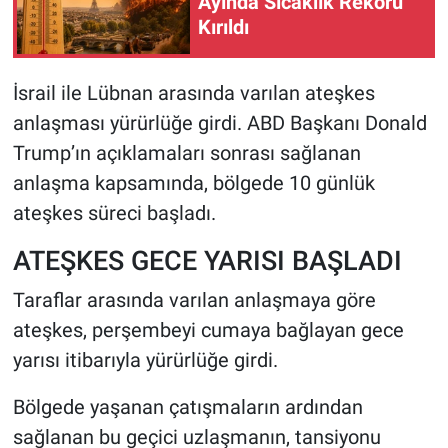
Ayında Sıcaklık Rekoru
Kırıldı
HABERDE İNSAN
İsrail ile Lübnan arasında varılan ateşkes
POLİTİKA
anlaşması yürürlüğe girdi. ABD Başkanı Donald
SPOR
Trump’ın açıklamaları sonrası sağlanan
anlaşma kapsamında, bölgede 10 günlük
MAGAZİN
ateşkes süreci başladı.
Bilim, Teknoloji
ATEŞKES GECE YARISI BAŞLADI
Taraflar arasında varılan anlaşmaya göre
ateşkes, perşembeyi cumaya bağlayan gece
yarısı itibarıyla yürürlüğe girdi.
Bölgede yaşanan çatışmaların ardından
sağlanan bu geçici uzlaşmanın, tansiyonu