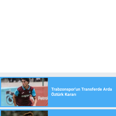
Trabzonspor'un Transferde Arda
Öztürk Kararı