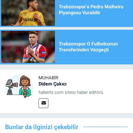
Trabzonspor'a Pedro Malheiro
Piyangosu Vurabilir
Trabzonspor O Futbolcunun
Transferinden Vazgeçti
MUHABIR
Didem Çakıcı
haberts.com sitesi haber editörü
Bunlar da ilginizi çekebilir