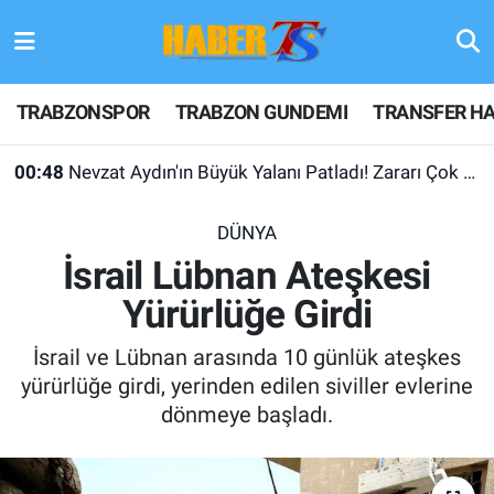
TRABZONSPOR
Hava Durumu
TRABZONSPOR
TRABZON GUNDEMI
TRANSFER HA
TRABZON GUNDEMI
Trafik Durumu
00:48
Nevzat Aydın'ın Büyük Yalanı Patladı! Zararı Çok Desteği Yok
GÜNDEM
Süper Lig Puan Durumu ve Fikstür
DÜNYA
TRANSFER HABERLERI
Tüm Manşetler
İsrail Lübnan Ateşkesi
Yürürlüğe Girdi
KULİS MEYDANI
Son Dakika Haberleri
İsrail ve Lübnan arasında 10 günlük ateşkes
1461 TRABZON
Haber Arşivi
yürürlüğe girdi, yerinden edilen siviller evlerine
dönmeye başladı.
FUTBOL
ALT LIGLER