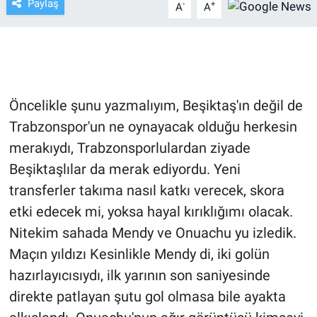
Paylaş
-
+
A
A
TV VE SİNEMA
BASKETBOL
SAĞLIK
Öncelikle şunu yazmalıyım, Beşiktaş'ın değil de
Trabzonspor'un ne oynayacak olduğu herkesin
GENEL
merakıydı, Trabzonsporlulardan ziyade
Beşiktaşlılar da merak ediyordu. Yeni
KÜLTÜR SANAT
transferler takıma nasıl katkı verecek, skora
ASAYİŞ
etki edecek mi, yoksa hayal kırıklığımı olacak.
Nitekim sahada Mendy ve Onuachu yu izledik.
EKONOMİ
Maçın yıldızı Kesinlikle Mendy di, iki golün
hazırlayıcısıydı, ilk yarının son saniyesinde
EĞİTİM
direkte patlayan şutu gol olmasa bile ayakta
ÇEVRE