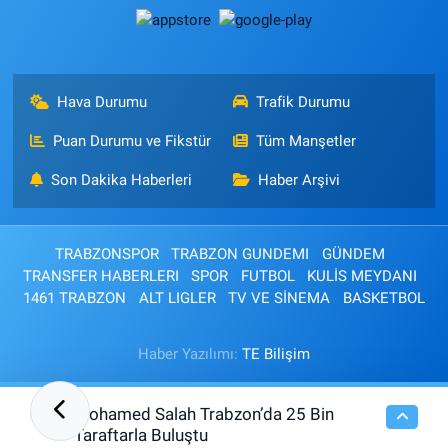
Hava Durumu
Trafik Durumu
Puan Durumu ve Fikstür
Tüm Manşetler
Son Dakika Haberleri
Haber Arşivi
TRABZONSPOR
TRABZON GUNDEMI
GÜNDEM
TRANSFER HABERLERI
SPOR
FUTBOL
KULİS MEYDANI
1461 TRABZON
ALT LIGLER
TV VE SİNEMA
BASKETBOL
Haber Yazılımı:
TE Bilişim
Mohamed Salah Trabzon’da 25 Bin
01:46
Taraftarla Buluştu