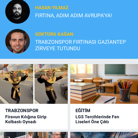
HASAN YILMAZ
FIRTINA, ADIM ADIM AVRUPA'YA!
GÖKTÜRK KAĞAN
TRABZONSPOR FIRTINASI GAZİANTEP
ZİRVEYE TUTUNDU
TRABZONSPOR
EĞİTİM
Firavun Kılığına Girip
LGS Tercihlerinde Fen
Kolbastı Oynadı
Liseleri Öne Çıktı