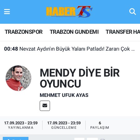
TRABZONSPOR
Hava Durumu
TRABZONSPOR
TRABZON GUNDEMI
TRANSFER HA
TRABZON GUNDEMI
Trafik Durumu
00:48
Nevzat Aydın'ın Büyük Yalanı Patladı! Zararı Çok Desteği Yok
GÜNDEM
Süper Lig Puan Durumu ve Fikstür
MENDY DİYE BİR
TRANSFER HABERLERI
Tüm Manşetler
OYUNCU
KULİS MEYDANI
Son Dakika Haberleri
MEHMET UFUK AYAS
1461 TRABZON
Haber Arşivi
FUTBOL
17.09.2023 - 23:59
17.09.2023 - 23:59
6
YAYINLANMA
GÜNCELLEME
PAYLAŞIM
ALT LIGLER