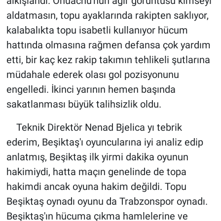
alkışlandı. Onuachu'nun ağır görüntüsü kimseyi
aldatmasın, topu ayaklarında rakipten saklıyor,
HABERDE İNSAN
kalabalıkta topu isabetli kullanıyor hücum
hattında olmasına rağmen defansa çok yardım
POLİTİKA
etti, bir kaç kez rakip takımın tehlikeli şutlarına
SPOR
müdahale ederek olası gol pozisyonunu
engelledi. İkinci yarının hemen başında
MAGAZİN
sakatlanması büyük talihsizlik oldu.
Bilim, Teknoloji
Teknik Direktör Nenad Bjelica yı tebrik
ederim, Beşiktaş'ı oyuncularına iyi analiz edip
anlatmış, Beşiktaş ilk yirmi dakika oyunun
hakimiydi, hatta maçın genelinde de topa
hakimdi ancak oyuna hakim değildi. Topu
Beşiktaş oynadı oyunu da Trabzonspor oynadı.
Beşiktaş'ın hücuma çıkma hamlelerine ve