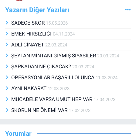
Yazarın Diğer Yazıları
SADECE SKOR
15.05.2026
EMEK HIRSIZLIĞI
04.11.2024
ADLİ CİNAYET
22.03.2024
ŞEYTAN MİNTANI GİYMİŞ SİYASİLER
20.03.2024
ŞAPKADAN NE ÇIKACAK?
20.03.2024
OPERASYONLAR BAŞARILI OLUNCA
11.03.2024
AYNI NAKARAT
12.08.2023
MÜCADELE VARSA UMUT HEP VAR
17.04.2023
SKORUN NE ÖNEMİ VAR
17.02.2023
Yorumlar