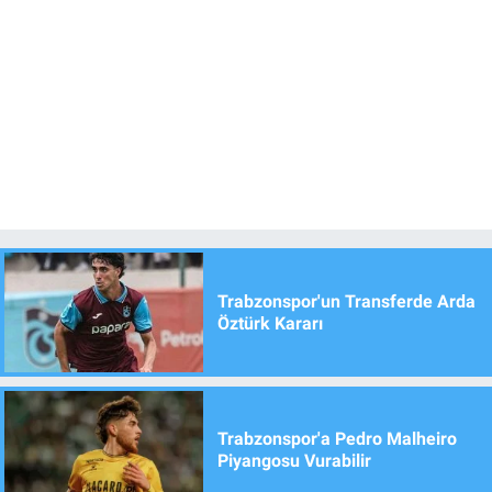
Trabzonspor'un Transferde Arda
Öztürk Kararı
Trabzonspor'a Pedro Malheiro
Piyangosu Vurabilir