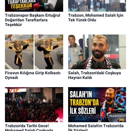
Trabzonspor Başkanı Ertuğrul
Trabzon, Mohamed Salah İçin
Doğan'dan Taraftarlara
Tek Yürek Oldu
Teşekkür
Firavun Kılığına Girip Kolbastı
Salah, Trabzon'daki Coşkuya
Oynadı
Hayran Kaldı
Trabzon'da Tarihi Gece!
Mohamed Salah'ın Trabzon'da
Mohamed Salah Coşkuyla
İlk Sözleri!