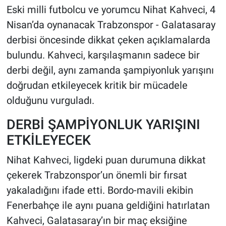
Eski milli futbolcu ve yorumcu Nihat Kahveci, 4
HABERDE İNSAN
Nisan’da oynanacak Trabzonspor - Galatasaray
derbisi öncesinde dikkat çeken açıklamalarda
POLİTİKA
bulundu. Kahveci, karşılaşmanın sadece bir
derbi değil, aynı zamanda şampiyonluk yarışını
SPOR
doğrudan etkileyecek kritik bir mücadele
olduğunu vurguladı.
MAGAZİN
DERBİ ŞAMPİYONLUK YARIŞINI
Bilim, Teknoloji
ETKİLEYECEK
Nihat Kahveci, ligdeki puan durumuna dikkat
çekerek Trabzonspor’un önemli bir fırsat
yakaladığını ifade etti. Bordo-mavili ekibin
Fenerbahçe ile aynı puana geldiğini hatırlatan
Kahveci, Galatasaray’ın bir maç eksiğine