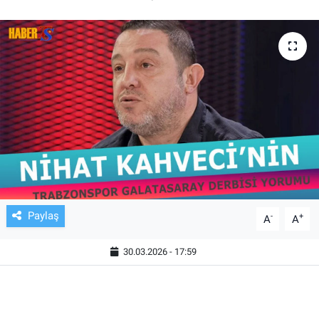
TV VE SİNEMA
BASKETBOL
SAĞLIK
GENEL
KÜLTÜR SANAT
ASAYİŞ
Paylaş
-
+
A
A
EKONOMİ
30.03.2026 - 17:59
EĞİTİM
ÇEVRE