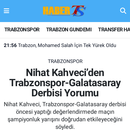
TRABZONSPOR
Hava Durumu
TRABZONSPOR
TRABZON GUNDEMI
TRANSFER HA
TRABZON GUNDEMI
Trafik Durumu
21:56
Trabzon, Mohamed Salah İçin Tek Yürek Oldu
GÜNDEM
Süper Lig Puan Durumu ve Fikstür
TRABZONSPOR
TRANSFER HABERLERI
Tüm Manşetler
Nihat Kahveci’den
Trabzonspor-Galatasaray
KULİS MEYDANI
Son Dakika Haberleri
Derbisi Yorumu
1461 TRABZON
Haber Arşivi
Nihat Kahveci, Trabzonspor-Galatasaray derbisi
FUTBOL
öncesi yaptığı değerlendirmede maçın
şampiyonluk yarışını doğrudan etkileyeceğini
ALT LIGLER
söyledi.