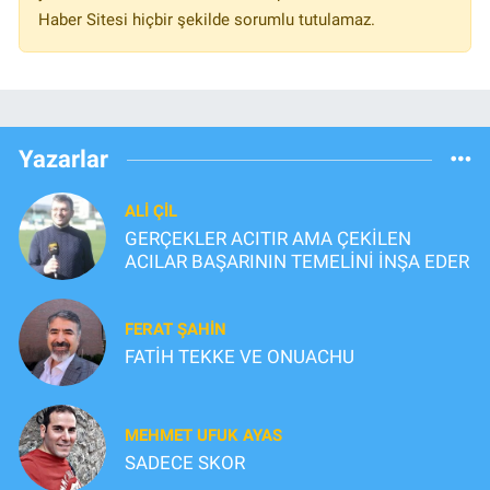
Haber Sitesi hiçbir şekilde sorumlu tutulamaz.
Yazarlar
ALI ÇİL
GERÇEKLER ACITIR AMA ÇEKİLEN
ACILAR BAŞARININ TEMELİNİ İNŞA EDER
FERAT ŞAHİN
FATİH TEKKE VE ONUACHU
MEHMET UFUK AYAS
SADECE SKOR