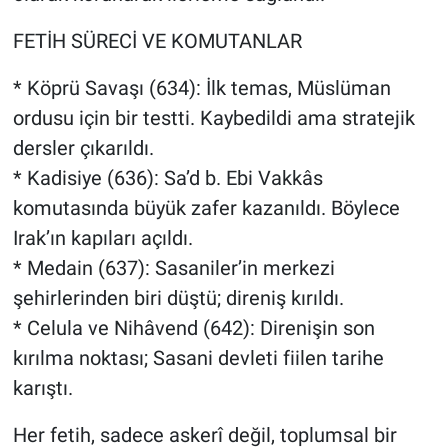
FETİH SÜRECİ VE KOMUTANLAR
* Köprü Savaşı (634): İlk temas, Müslüman
ordusu için bir testti. Kaybedildi ama stratejik
dersler çıkarıldı.
* Kadisiye (636): Sa’d b. Ebi Vakkâs
komutasında büyük zafer kazanıldı. Böylece
Irak’ın kapıları açıldı.
* Medain (637): Sasaniler’in merkezi
şehirlerinden biri düştü; direniş kırıldı.
* Celula ve Nihâvend (642): Direnişin son
kırılma noktası; Sasani devleti fiilen tarihe
karıştı.
Her fetih, sadece askerî değil, toplumsal bir