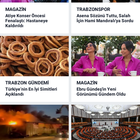
MAGAZİN
TRABZONSPOR
Atiye Konser Öncesi
Asena Sözünü Tuttu, Salah
Fenalaştı: Hastaneye
İçin Hami Mandıralı'ya Sordu
Kaldırıldı
TRABZON GÜNDEMİ
MAGAZİN
Türkiye’nin En İyi Simitleri
Ebru Gündeş'in Yeni
Açıklandı
Görünümü Gündem Oldu