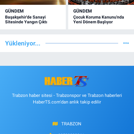
GÜNDEM
GÜNDEM
Başakşehir'de Sanayi
Çocuk Koruma Kanunu'nda
Sitesinde Yangın Çıktı
Yeni Dönem Başlıyor
Yükleniyor...
Trabzon haber sitesi - Trabzonspor ve Trabzon haberleri
HaberTS.com'dan anlık takip edilir
TRABZON