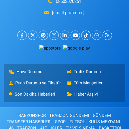
08503020261
[email protected]
Hava Durumu
Trafik Durumu
Puan Durumu ve Fikstür
Tüm Manşetler
Son Dakika Haberleri
Haber Arşivi
TRABZONSPOR
TRABZON GUNDEMI
GÜNDEM
TRANSFER HABERLERI
SPOR
FUTBOL
KULİS MEYDANI
1461 TRABZON
ALT LIGLER
TV VE SİNEMA
BASKETBOL