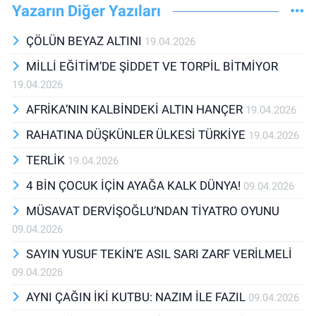
Yazarın Diğer Yazıları
ÇÖLÜN BEYAZ ALTINI
19.04.2026
MİLLİ EĞİTİM’DE ŞİDDET VE TORPİL BİTMİYOR
19.04.2026
AFRİKA’NIN KALBİNDEKİ ALTIN HANÇER
19.04.2026
RAHATINA DÜŞKÜNLER ÜLKESİ TÜRKİYE
19.04.2026
TERLİK
19.04.2026
4 BİN ÇOCUK İÇİN AYAĞA KALK DÜNYA!
09.04.2026
MÜSAVAT DERVİŞOĞLU’NDAN TİYATRO OYUNU
09.04.2026
SAYIN YUSUF TEKİN’E ASIL SARI ZARF VERİLMELİ
09.04.2026
AYNI ÇAĞIN İKİ KUTBU: NAZIM İLE FAZIL
09.04.2026