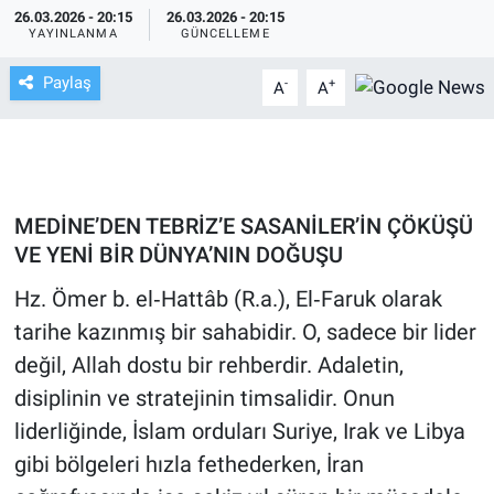
26.03.2026 - 20:15
26.03.2026 - 20:15
YAYINLANMA
GÜNCELLEME
TV VE SİNEMA
Paylaş
-
+
A
A
BASKETBOL
SAĞLIK
GENEL
MEDİNE’DEN TEBRİZ’E SASANİLER’İN ÇÖKÜŞÜ
VE YENİ BİR DÜNYA’NIN DOĞUŞU
KÜLTÜR SANAT
Hz. Ömer b. el‑Hattâb (R.a.), El‑Faruk olarak
ASAYİŞ
tarihe kazınmış bir sahabidir. O, sadece bir lider
değil, Allah dostu bir rehberdir. Adaletin,
EKONOMİ
disiplinin ve stratejinin timsalidir. Onun
liderliğinde, İslam orduları Suriye, Irak ve Libya
EĞİTİM
gibi bölgeleri hızla fethederken, İran
ÇEVRE