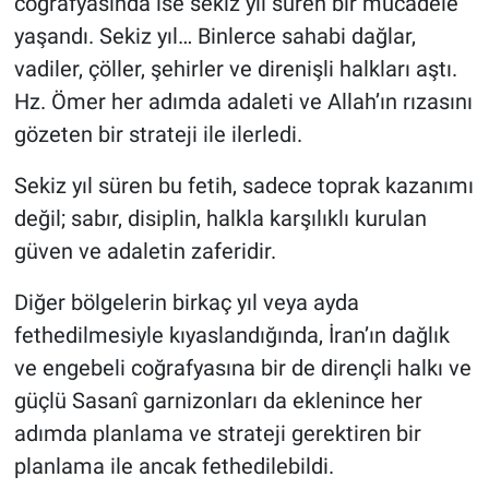
coğrafyasında ise sekiz yıl süren bir mücadele
yaşandı. Sekiz yıl… Binlerce sahabi dağlar,
HABERDE İNSAN
vadiler, çöller, şehirler ve direnişli halkları aştı.
Hz. Ömer her adımda adaleti ve Allah’ın rızasını
POLİTİKA
gözeten bir strateji ile ilerledi.
SPOR
Sekiz yıl süren bu fetih, sadece toprak kazanımı
değil; sabır, disiplin, halkla karşılıklı kurulan
MAGAZİN
güven ve adaletin zaferidir.
Bilim, Teknoloji
Diğer bölgelerin birkaç yıl veya ayda
fethedilmesiyle kıyaslandığında, İran’ın dağlık
ve engebeli coğrafyasına bir de dirençli halkı ve
güçlü Sasanî garnizonları da eklenince her
adımda planlama ve strateji gerektiren bir
planlama ile ancak fethedilebildi.