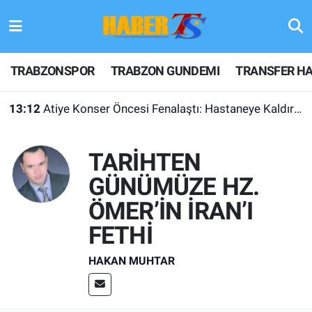
TRABZONSPOR
Hava Durumu
TRABZONSPOR
TRABZON GUNDEMI
TRANSFER HA
TRABZON GUNDEMI
Trafik Durumu
13:12
Atiye Konser Öncesi Fenalaştı: Hastaneye Kaldırıldı
GÜNDEM
Süper Lig Puan Durumu ve Fikstür
TARİHTEN
TRANSFER HABERLERI
Tüm Manşetler
GÜNÜMÜZE HZ.
KULİS MEYDANI
Son Dakika Haberleri
ÖMER’İN İRAN’I
FETHİ
1461 TRABZON
Haber Arşivi
HAKAN MUHTAR
FUTBOL
ALT LIGLER