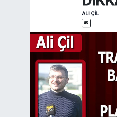
DİKK
TV VE SİNEMA
ALI ÇİL
BASKETBOL
SAĞLIK
GENEL
KÜLTÜR SANAT
ASAYİŞ
EKONOMİ
EĞİTİM
ÇEVRE