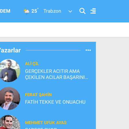
°
25
DEM
Trabzon
Yazarlar
ALI ÇİL
GERÇEKLER ACITIR AMA
ÇEKİLEN ACILAR BAŞARININ
TEMELİNİ İNŞA EDER
FERAT ŞAHİN
FATİH TEKKE VE ONUACHU
MEHMET UFUK AYAS