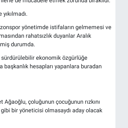
nlerle de mücadele etmek zorunda bırakıldı.
 yıkılmadı.
bzonspor yönetimde istifaların gelmemesi ve
sından rahatsızlık duyanlar Aralık
çmiş durumda.
sürdürülebilir ekonomik özgürlüğe
 başkanlık hesapları yapanlara buradan
t Ağaoğlu, çoluğunun çocuğunun rızkını
gibi bir yöneticisi olmasaydı aday olacak