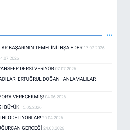
LAR BAŞARININ TEMELİNİ İNŞA EDER
17.07.2026
14.07.2026
RANSFER DERSİ VERİYOR
07.07.2026
DILAR! ERTUĞRUL DOĞAN'I ANLAMALILAR
POR'A VERECEKMİŞ!
04.06.2026
SI BÜYÜK
15.05.2026
İNİ ÖDETİYORLAR!
20.04.2026
 UĞURCAN GERÇEĞİ
24.03.2026