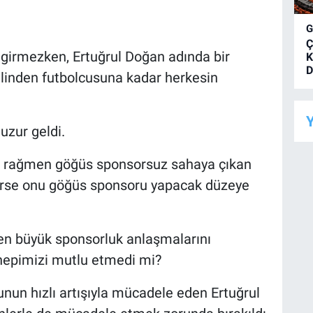
Ç
girmezken, Ertuğrul Doğan adında bir
K
D
elinden futbolcusuna kadar herkesin
Y
uzur geldi.
ına rağmen göğüs sponsorsuz sahaya çıkan
rirse onu göğüs sponsoru yapacak düzeye
en büyük sponsorluk anlaşmalarını
hepimizi mutlu etmedi mi?
unun hızlı artışıyla mücadele eden Ertuğrul