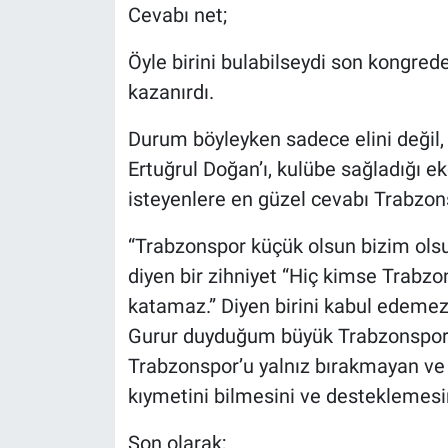
Cevabı net;
Öyle birini bulabilseydi son kongred
kazanırdı.
Durum böyleyken sadece elini değil,
Ertuğrul Doğan’ı, kulübe sağladığı e
isteyenlere en güzel cevabı Trabzons
“Trabzonspor küçük olsun bizim ols
diyen bir zihniyet “Hiç kimse Trabz
katamaz.” Diyen birini kabul edemez
Gurur duyduğum büyük Trabzonspor t
Trabzonspor’u yalnız bırakmayan ve
kıymetini bilmesini ve desteklemesi
Son olarak;