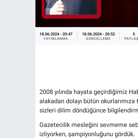
HABERDE İNSAN
POLİTİKA
18.06.2024 - 20:47
18.06.2024 - 20:52
5
YAYINLANMA
GÜNCELLEME
PAYLA
SPOR
MAGAZİN
Bilim, Teknoloji
2008 yılında hayata geçirdiğimiz Ha
alakadan dolayı bütün okurlarımıza 
sizleri dilim döndüğünce bilgilendir
Gazetecilik mesleğini sevmeme seb
izliyorken, şampiyonluğunu gördük.