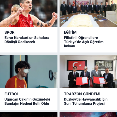
SPOR
EĞİTİM
Ebrar Karakurt’un Sahalara
Filistinli Öğrencilere
Dönüşü Gecikecek
Türkiye'de Açık Öğretim
İmkanı
FUTBOL
TRABZON GÜNDEMİ
Uğurcan Çakır’ın Gözündeki
Düzköy'de Hayvancılık İçin
Bandajın Nedeni Belli Oldu
Suni Tohumlama Projesi