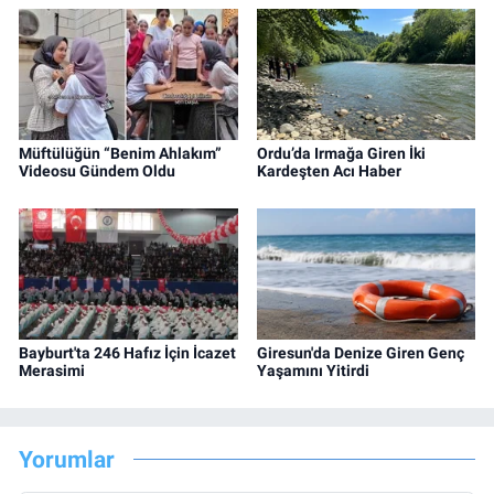
Müftülüğün “Benim Ahlakım”
Ordu’da Irmağa Giren İki
Videosu Gündem Oldu
Kardeşten Acı Haber
Bayburt'ta 246 Hafız İçin İcazet
Giresun'da Denize Giren Genç
Merasimi
Yaşamını Yitirdi
Yorumlar