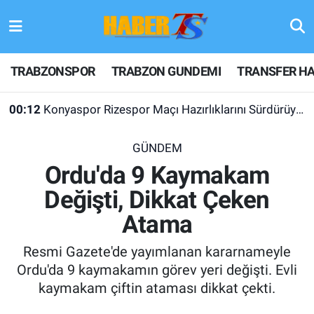
TRABZONSPOR
Hava Durumu
TRABZONSPOR
TRABZON GUNDEMI
TRANSFER HA
TRABZON GUNDEMI
Trafik Durumu
00:12
Konyaspor Rizespor Maçı Hazırlıklarını Sürdürüyor
GÜNDEM
Süper Lig Puan Durumu ve Fikstür
GÜNDEM
TRANSFER HABERLERI
Tüm Manşetler
Ordu'da 9 Kaymakam
Değişti, Dikkat Çeken
KULİS MEYDANI
Son Dakika Haberleri
Atama
1461 TRABZON
Haber Arşivi
Resmi Gazete'de yayımlanan kararnameyle
FUTBOL
Ordu'da 9 kaymakamın görev yeri değişti. Evli
kaymakam çiftin ataması dikkat çekti.
ALT LIGLER