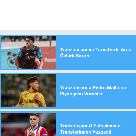
Trabzonspor'un Transferde Arda
Öztürk Kararı
Trabzonspor'a Pedro Malheiro
Piyangosu Vurabilir
Trabzonspor O Futbolcunun
Transferinden Vazgeçti