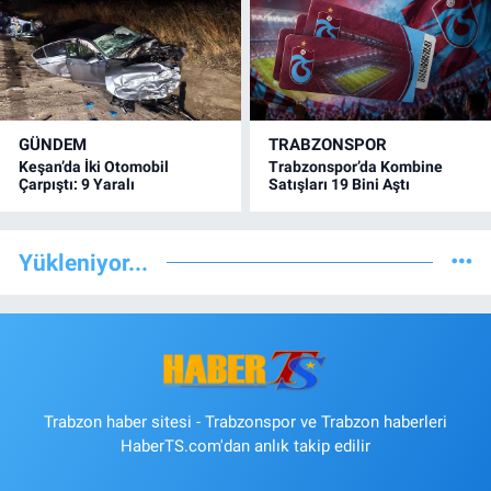
GÜNDEM
TRABZONSPOR
Keşan’da İki Otomobil
Trabzonspor’da Kombine
Çarpıştı: 9 Yaralı
Satışları 19 Bini Aştı
Yükleniyor...
Trabzon haber sitesi - Trabzonspor ve Trabzon haberleri
HaberTS.com'dan anlık takip edilir