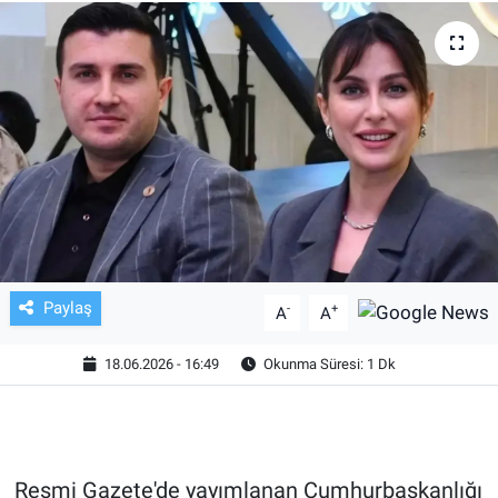
TV VE SİNEMA
BASKETBOL
SAĞLIK
GENEL
KÜLTÜR SANAT
Paylaş
-
+
A
A
ASAYİŞ
18.06.2026 - 16:49
Okunma Süresi: 1 Dk
EKONOMİ
EĞİTİM
Resmi Gazete'de yayımlanan Cumhurbaşkanlığı
ÇEVRE